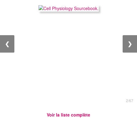
❮
❯
2/67
Voir la liste complète