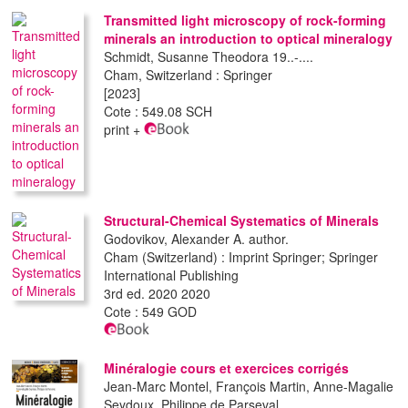
Transmitted light microscopy of rock-forming
minerals an introduction to optical mineralogy
Schmidt, Susanne Theodora 19..-....
Cham, Switzerland : Springer
[2023]
Cote : 549.08 SCH
print +
Structural-Chemical Systematics of Minerals
Godovikov, Alexander A. author.
Cham (Switzerland) : Imprint Springer; Springer
International Publishing
3rd ed. 2020 2020
Cote : 549 GOD
Minéralogie cours et exercices corrigés
Jean-Marc Montel, François Martin, Anne-Magalie
Seydoux, Philippe de Parseval