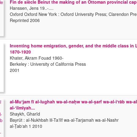
Fin de siècle Beirut the making of an Ottoman provincial capi
Hanssen, Jens 19..-....
Oxford Oxford New York : Oxford University Press; Clarendon Pre
Reprinted 2006
Inventing home emigration, gender, and the middle class in
1870-1920
Khater, Akram Fouad 1960-
Berkeley : University of California Press
2001
al-Muʻjam fī al-lughah wa-al-naḥw wa-al-ṣarf wa-al-iʻrāb wa-al-
al-ʻilmīyah...
Shaykh, Gharīd
Bayrūt : al-Nukhbah lil-Taʼlīf wa-al-Tarjamah wa-al-Nashr
al-Ṭabʻah 1 2010