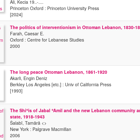
Ali, Kecia 19..-....
Princeton Oxford : Princeton University Press
[2024]
The politics of interventionism in Ottoman Lebanon, 1830-1
Farah, Caesar E.
Oxford : Centre for Lebanese Studies
2000
The long peace Ottoman Lebanon, 1861-1920
Akarli, Engin Deniz
Berkley Los Angeles [etc.] : Univ of California Press
[1993]
The Shiʿis of Jabal ʿAmil and the new Lebanon community a
state, 1918-1943
Šalabī, Tamārā <
>
New York : Palgrave Macmillan
2006