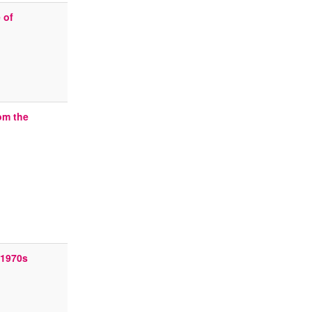
e of
om the
 1970s