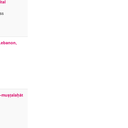
tal
ss
 Lebanon,
muṣṭalaḥāt