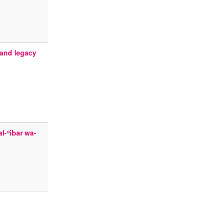
 and legacy
l-ʿibar wa-