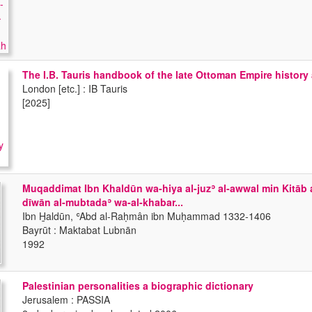
The I.B. Tauris handbook of the late Ottoman Empire history
London [etc.] : IB Tauris
[2025]
Muqaddimat Ibn Khaldūn wa-hiya al-juzʾ al-awwal min Kitāb a
dīwān al-mubtadaʾ wa-al-khabar...
Ibn H̱aldūn, ʿAbd al-Raḥmân ibn Muḥammad 1332-1406
Bayrūt : Maktabat Lubnān
1992
Palestinian personalities a biographic dictionary
Jerusalem : PASSIA