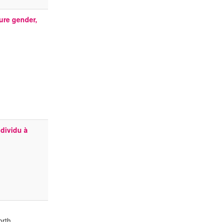
ure gender,
ndividu à
orth