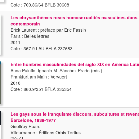
Cote : 700.86/64 BFLB 30608
Les chrysanthèmes roses homosexualités masculines dans 
contemporain
Erick Laurent ; préface par Eric Fassin
Paris : Belles lettres
2011
Cote : 367.9 LAU BFLA 237683
Entre hombres masculinidades del siglo XIX en América Lati
Anna Puluffo, Ignacio M. Sánchez Prado (eds.)
Frankfurt am Main : Vervuert
2010
Cote : 860.9/351 BFLA 235354
Les gays sous le franquisme discours, subcultures et reven
Barcelone, 1939-1977
Geoffroy Huard
Villeurbanne : Éditions Orbis Tertius
[2016]