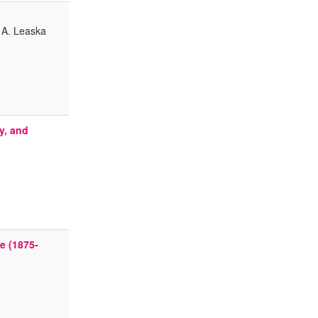
l A. Leaska
ty, and
e (1875-