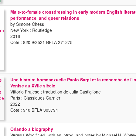
Male-to-female crossdressing in early modern English literat
performance, and queer relations
by Simone Chess
New York : Routledge
2016
Cote : 820.9/3521 BFLA 271275
Une histoire homosexuelle Paolo Sarpi et la recherche de l'i
Venise au XVIIe siècle
Vittorio Frajese ; traduction de Julia Castiglione
Paris : Classiques Garnier
2022
Cote : 940 BFLA 303794
Orlando a biography
Virginia Woolf ; ed. with an introd. and notes by Michael H. Whitw